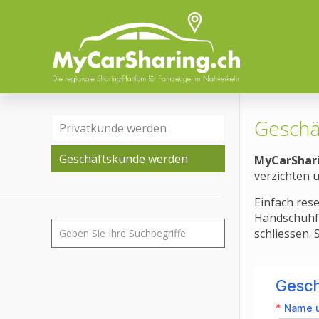
Geschä
Privatkunde werden
Geschäftskunde werden
MyCarShari
verzichten 
Einfach res
Handschuhfa
schliessen. S