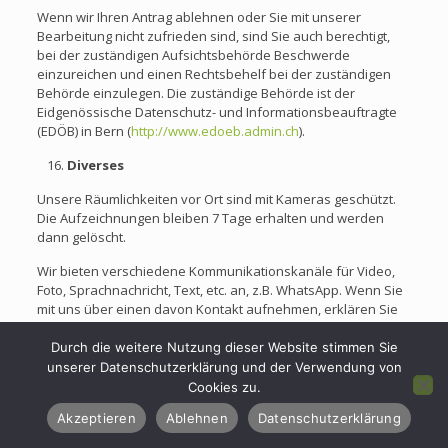
Wenn wir Ihren Antrag ablehnen oder Sie mit unserer
Bearbeitung nicht zufrieden sind, sind Sie auch berechtigt,
bei der zuständigen Aufsichtsbehörde Beschwerde
einzureichen und einen Rechtsbehelf bei der zuständigen
Behörde einzulegen. Die zuständige Behörde ist der
Eidgenössische Datenschutz- und Informationsbeauftragte
(EDÖB) in Bern (
http://www.edoeb.admin.ch
).
Diverses
Unsere Räumlichkeiten vor Ort sind mit Kameras geschützt.
Die Aufzeichnungen bleiben 7 Tage erhalten und werden
dann gelöscht.
Wir bieten verschiedene Kommunikationskanäle für Video,
Foto, Sprachnachricht, Text, etc. an, z.B. WhatsApp. Wenn Sie
mit uns über einen davon Kontakt aufnehmen, erklären Sie
sich damit einverstanden, dass diese Kanäle als
Kommunikationskanal verwendet werden. Dabei gelten die
Durch die weitere Nutzung dieser Website stimmen Sie
Datenschutzrichtlinien dieser Firmen/ Programme und wir
unserer Datenschutzerklärung und der Verwendung von
verarbeiten auch die darüber gelieferten Daten gemäss
Cookies zu.
dieser Datenschutzerklärung.
Akzeptieren
Ablehnen
Datenschutzerklärung
JETZT ANRUFEN
STANDORT
Änderungen unserer Datenschutzerklärung